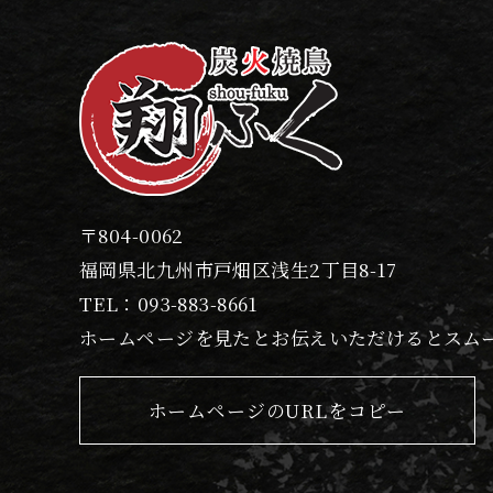
・その他当該外部サービスのプ
(3) ユーザーが本サービスを
当社は、本サービスへのアクセ
まれます。
・リファラ
・IPアドレス
・サーバーアクセスログに関す
〒804-0062
・Cookie、ADID、IDFAそ
福岡県北九州市戸畑区浅生2丁目8-17
(4) ユーザーが本サービスを
TEL：
093-883-8661
当社は、ユーザーが3-1に定
ホームページを見たとお伝えいただけるとスム
・位置情報
2.利用目的
ホームページのURLをコピー
本サービスのサービス提供にか
(1) 本サービスに関する登録