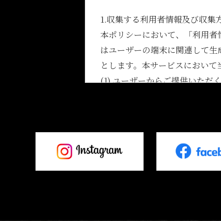
1.収集する利用者情報及び収集
本ポリシーにおいて、「利用者
はユーザーの端末に関連して生
とします。本サービスにおいて
(1) ユーザーからご提供いただ
​​​​​​​本サービスを利用す
・氏名、生年月日、性別、職業
・メールアドレス、電話番号、
・入力フォームその他当社が定
(2) ユーザーが本サービスの
だく情報
ユーザーが、本サービスを利用
場合には、その許可の際にご同
・当該外部サービスでユーザーが