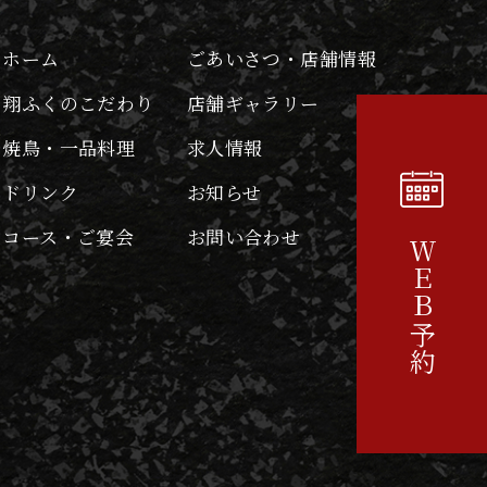
報
ホーム
ごあいさつ・店舗情報
ります。これには以下の情報が含
翔ふくのこだわり
店舗ギャラリー
焼鳥・一品料理
求人情報
ドリンク
お知らせ
コース・ご宴会
お問い合わせ
ＷＥＢ予約
収集する情報
中の端末から収集します。
。
用料金の決済計算等本サービスの