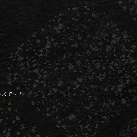
ライバシー設定によりユーザーが連携先に開示を認めた情
利用するにあたって、当社が収集する情報
ス状況やそのご利用方法に関する情報を収集することがあ
る情報
の他の識別子
利用するにあたって、当社がユーザーの個別同意に基づいて
める方法により個別に同意した場合、当社は以下の情報を利用
ーズです！
かわる利用者情報の具体的な利用目的は以下のとおりです
の受付、本人確認、ユーザー認証、ユーザー設定の記録、利