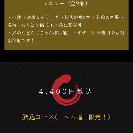
メニュー（全9品）
・小鉢 ・おまかせサラダ ・炭火焼鳥3本 ・若鶏の唐揚 ・
名物！ちりとり鍋 ※もつ鍋に変更可
・〆のうどん（ちゃんぽん麺） ・デザート ※当日でも対
応可能です！
４,4００円飲込
飲込コース
（日～木曜日限定！）