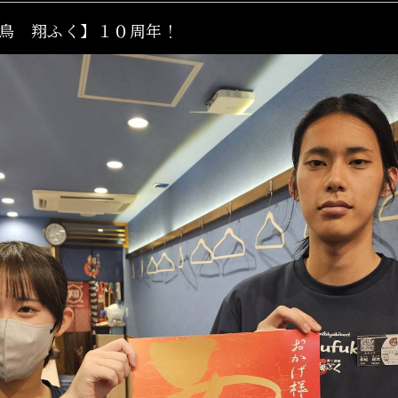
鳥 翔ふく】１０周年！